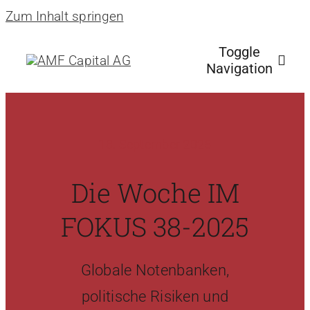
Zum Inhalt springen
Toggle
Navigation
Start
18. September 2025
Über uns
Die Woche IM
FOKUS 38-2025
Philosophie
Fonds & mehr
Globale Notenbanken,
politische Risiken und
News